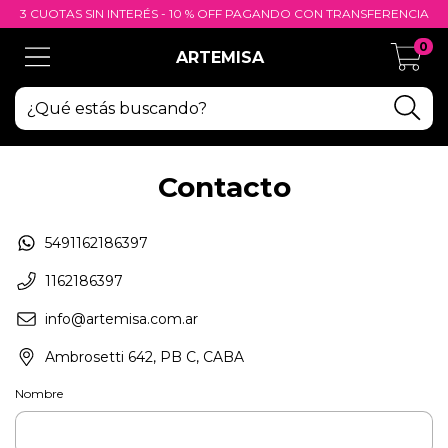
3 CUOTAS SIN INTERÉS - 10 % OFF PAGANDO CON TRANSFERENCIA
0
ARTEMISA
Contacto
5491162186397
1162186397
info@artemisa.com.ar
Ambrosetti 642, PB C, CABA
Nombre