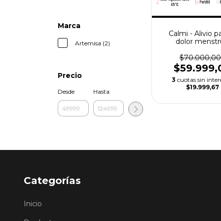
Marca
Calmi - Alivio p
dolor menstr
Artemisa (2)
$70.000,00
$59.999,
Precio
3
cuotas sin inter
$19.999,67
Desde
Hasta
Categorías
Inicio