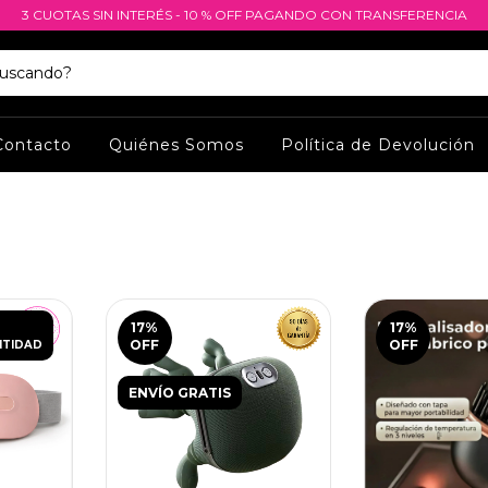
3 CUOTAS SIN INTERÉS - 10 % OFF PAGANDO CON TRANSFERENCIA
Contacto
Quiénes Somos
Política de Devolución
17
%
17
%
OFF
OFF
NTIDAD
ENVÍO GRATIS