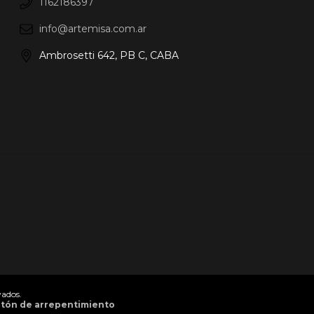
1162186397
info@artemisa.com.ar
Ambrosetti 642, PB C, CABA
vados.
tón de arrepentimiento