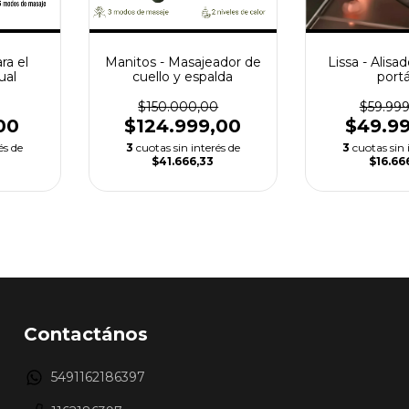
ara el
Manitos - Masajeador de
Lissa - Alisa
ual
cuello y espalda
portá
$150.000,00
$59.99
00
$124.999,00
$49.9
és de
3
cuotas sin interés de
3
cuotas sin 
$41.666,33
$16.66
Contactános
5491162186397