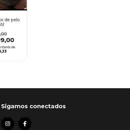
dor de pelo
til
9,00
99,00
interés de
6,33
Sigamos conectados